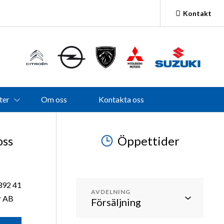
Kontakt
Måndagar-Fredagar
09.00-18.00
Lördagar
10.00-14.00
Söndagar
Stängt
Lördagar Juni, Juli, Augusti
Stängt
ter
Om oss
Kontakta oss
oss
Öppettider
392 41
AVDELNING
r AB