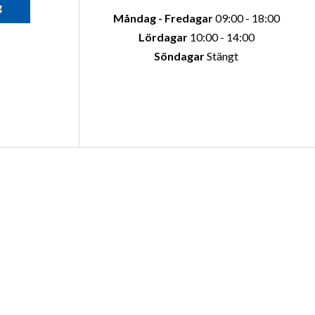
g
Måndag - Fredagar
09:00 - 18:00
Lördagar
10:00 - 14:00
Söndagar
Stängt
oss
Öppettider
karshamn
AVDELNING
g