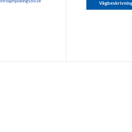
Info@njudungsbil.se
Vägbeskrivnin
Kontakta oss
Hitta till 
Bilgatan 10, 572 51 Os
0491-76 13 00
Vägbeskrivnin
Info@njudungsbil.se