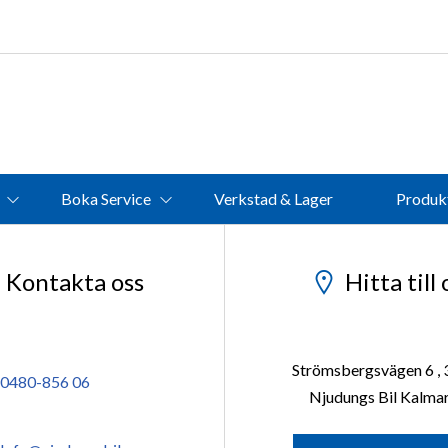
info@njudungsbil.se
Boka Service
Verkstad & Lager
Produk
Kontakta oss
Hitta till 
Strömsbergsvägen 6 , 
0480-856 06
Njudungs Bil Kalma