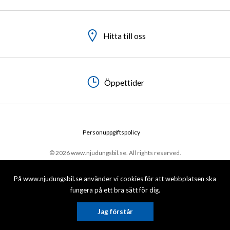
Hitta till oss
Hitta till oss
Hitta till oss
Öppettider
Öppettider
Öppettider
Personuppgiftspolicy
© 2026 www.njudungsbil.se. All rights reserved.
På www.njudungsbil.se använder vi cookies för att webbplatsen ska
fungera på ett bra sätt för dig.
Jag förstår