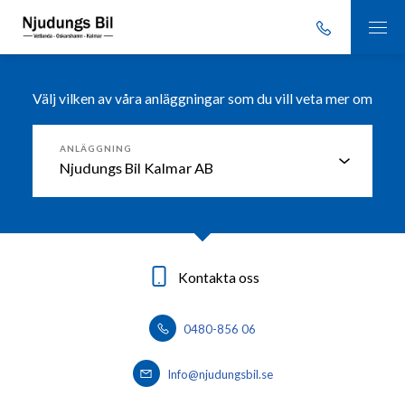
Välj vilken av våra anläggningar som du vill veta mer om
ANLÄGGNING
Kontakta oss
Kontakta oss
Kontakta oss
0491-76 13 00
0383-76 37 50
0480-856 06
Info@njudungsbil.se
Info@njudungsbil.se
info@njudungsbil.se