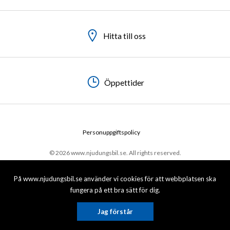
Hitta till oss
Hitta till oss
Hitta till oss
Öppettider
Öppettider
Öppettider
Personuppgiftspolicy
© 2026 www.njudungsbil.se. All rights reserved.
På www.njudungsbil.se använder vi cookies för att webbplatsen ska
fungera på ett bra sätt för dig.
Jag förstår