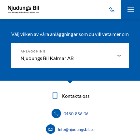
Välj vilken av våra anläggningar som du vill veta mer om
ANLÄGGNING
Kontakta oss
Kontakta oss
Kontakta oss
0491-76 13 00
0383-76 37 50
0480-856 06
Info@njudungsbil.se
Info@njudungsbil.se
info@njudungsbil.se