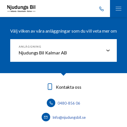
Välj vilken av våra anläggningar som du vill veta mer om
ANLÄGGNING
Kontakta oss
Kontakta oss
Kontakta oss
0491-76 13 00
0383-76 37 50
0480-856 06
Info@njudungsbil.se
Info@njudungsbil.se
info@njudungsbil.se