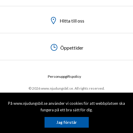
Hitta till oss
Hitta till oss
Hitta till oss
Öppettider
Öppettider
Öppettider
Personuppgiftspolicy
© 2026 www.njudungsbil.se. All rights reserved.
På www.njudungsbil.se använder vi cookies för att webbplatsen ska
fungera på ett bra sätt för dig.
Jag förstår