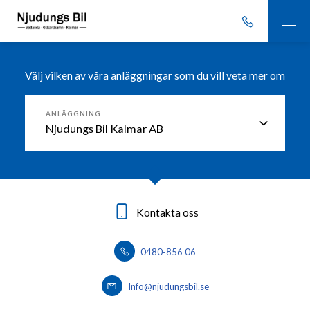
Välj vilken av våra anläggningar som du vill veta mer om
ANLÄGGNING
Kontakta oss
Kontakta oss
Kontakta oss
0491-76 13 00
0383-76 37 50
0480-856 06
Info@njudungsbil.se
Info@njudungsbil.se
info@njudungsbil.se