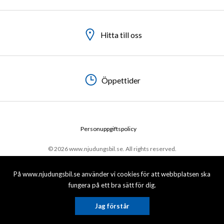
Hitta till oss
Hitta till oss
Hitta till oss
Öppettider
Öppettider
Öppettider
Personuppgiftspolicy
© 2026 www.njudungsbil.se. All rights reserved.
På www.njudungsbil.se använder vi cookies för att webbplatsen ska
fungera på ett bra sätt för dig.
Jag förstår