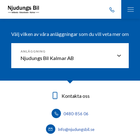
Välj vilken av våra anläggningar som du vill veta mer om
ANLÄGGNING
Kontakta oss
Kontakta oss
Kontakta oss
0491-76 13 00
0383-76 37 50
0480-856 06
Info@njudungsbil.se
Info@njudungsbil.se
info@njudungsbil.se