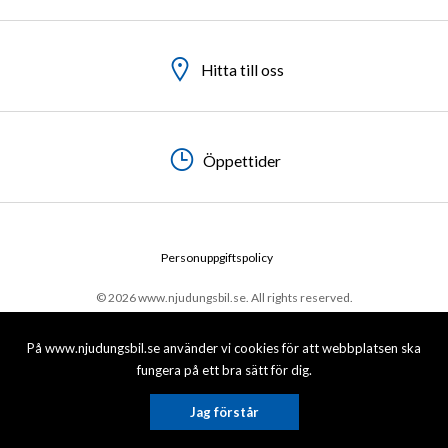
Hitta till oss
Hitta till oss
Hitta till oss
Öppettider
Öppettider
Öppettider
Personuppgiftspolicy
© 2026 www.njudungsbil.se. All rights reserved.
På www.njudungsbil.se använder vi cookies för att webbplatsen ska
fungera på ett bra sätt för dig.
Jag förstår